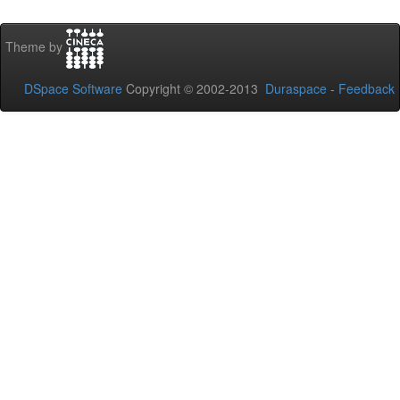
Theme by
DSpace Software
Copyright © 2002-2013
Duraspace
-
Feedback