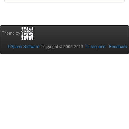
Theme by
DSpace Software
Copyright © 2002-2013
Duraspace
-
Feedback