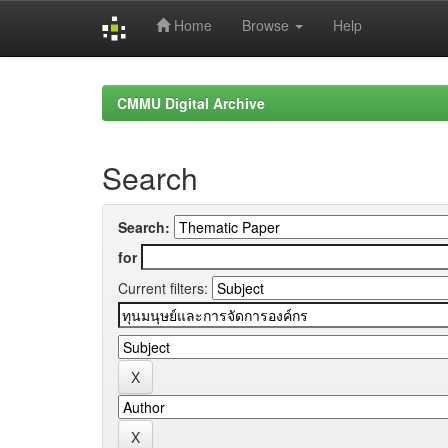
Home
Browse
Help
Skip
navigation
CMMU Digital Archive
Search
Search:
for
Current filters: