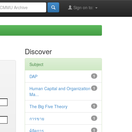
Sign on to:
Discover
Subject
DAP
1
Human Capital and Organization
1
Ma...
The Big Five Theory
1
การขาย
1
ผู้จัดการ
1