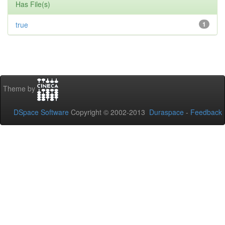
Has File(s)
true
1
Theme by
DSpace Software
Copyright © 2002-2013
Duraspace
-
Feedback