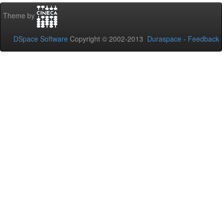
Theme by
DSpace Software
Copyright © 2002-2013
Duraspace
-
Feedback