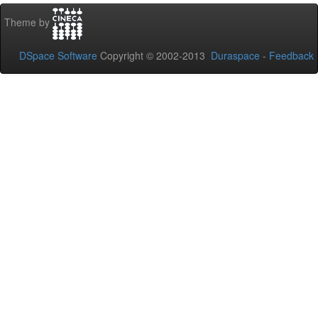
Theme by
DSpace Software
Copyright © 2002-2013
Duraspace
-
Feedback