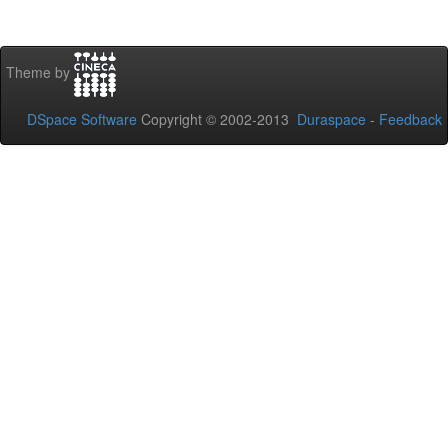
Theme by
DSpace Software
Copyright © 2002-2013
Duraspace
-
Feedback