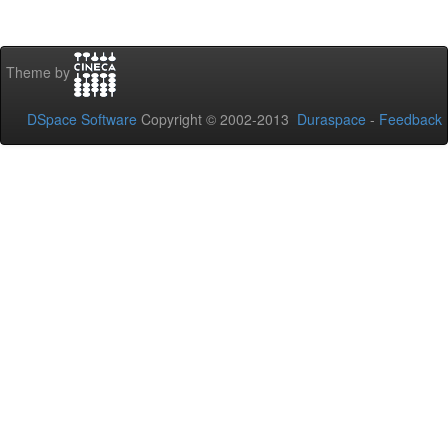
Theme by
DSpace Software
Copyright © 2002-2013
Duraspace
-
Feedback