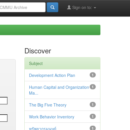
Sign on to:
Discover
Subject
Development Action Plan
1
Human Capital and Organization
1
Ma...
The Big Five Theory
1
Work Behavior Inventory
1
ทรัพยากรมนุษย์
1