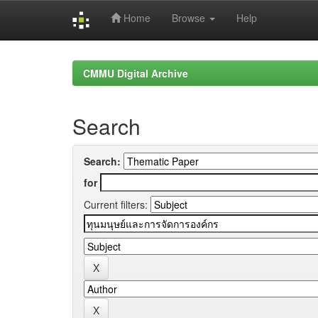
Home
Browse
Help
Skip
navigation
CMMU Digital Archive
Search
Search:
for
Current filters: