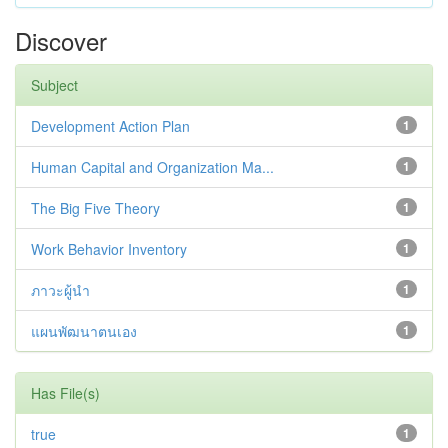
Discover
Subject
Development Action Plan
1
Human Capital and Organization Ma...
1
The Big Five Theory
1
Work Behavior Inventory
1
ภาวะผู้นำ
1
แผนพัฒนาตนเอง
1
Has File(s)
true
1