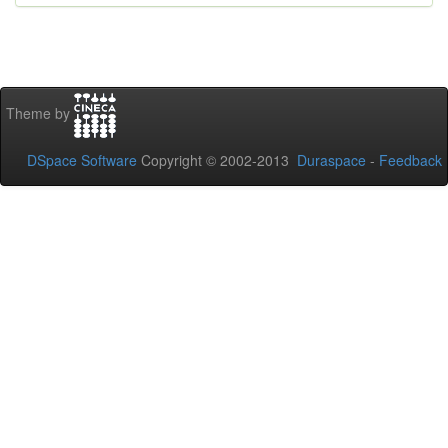
Theme by
DSpace Software
Copyright © 2002-2013
Duraspace
-
Feedback