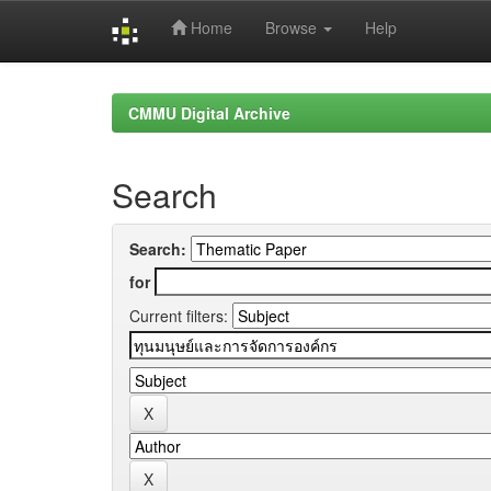
Home
Browse
Help
Skip
navigation
CMMU Digital Archive
Search
Search:
for
Current filters: