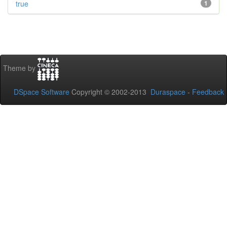
true
1
Theme by
DSpace Software
Copyright © 2002-2013
Duraspace
-
Feedback