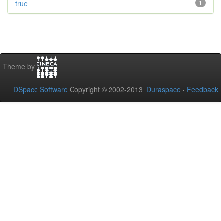
true
1
Theme by
DSpace Software
Copyright © 2002-2013
Duraspace
-
Feedback