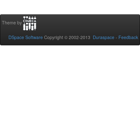
Theme by
DSpace Software
Copyright © 2002-2013
Duraspace
-
Feedback