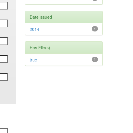
Date issued
2014
1
Has File(s)
true
1