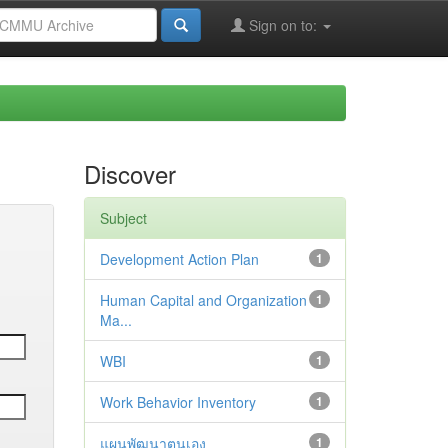
Sign on to:
Discover
Subject
Development Action Plan
1
Human Capital and Organization
1
Ma...
WBI
1
Work Behavior Inventory
1
แผนพัฒนาตนเอง
1