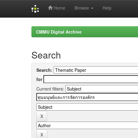
Home
Browse
Help
Skip
navigation
CMMU Digital Archive
Search
Search:
for
Current filters: