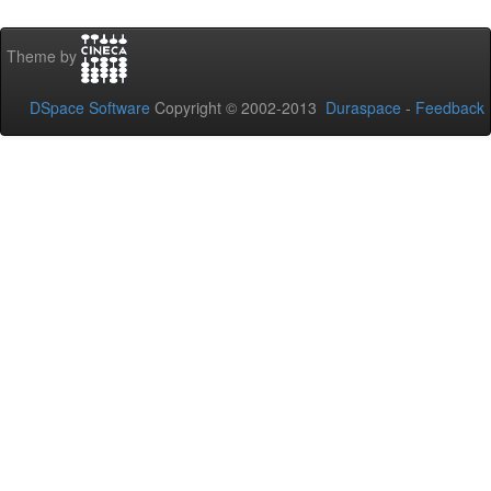
Theme by
DSpace Software
Copyright © 2002-2013
Duraspace
-
Feedback