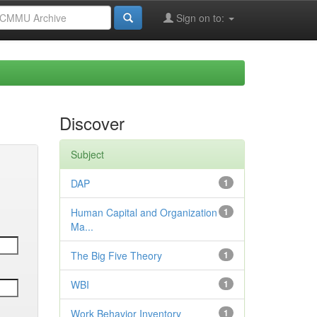
Sign on to:
Discover
Subject
DAP
1
Human Capital and Organization
1
Ma...
The Big Five Theory
1
WBI
1
Work Behavior Inventory
1