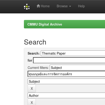
Home
Browse
Help
Skip
navigation
CMMU Digital Archive
Search
Search:
for
Current filters: