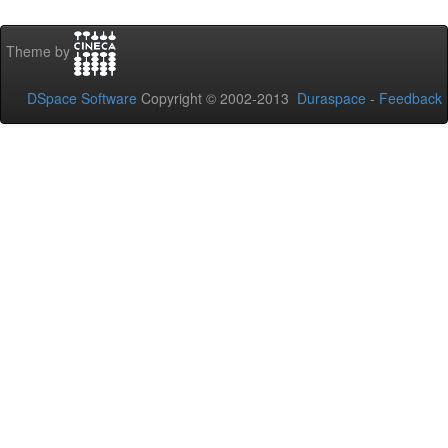
Theme by
DSpace Software
Copyright © 2002-2013
Duraspace
-
Feedback