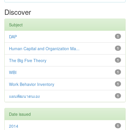
Discover
Subject
DAP
1
Human Capital and Organization Ma...
1
The Big Five Theory
1
WBI
1
Work Behavior Inventory
1
แผนพัฒนาตนเอง
1
Date issued
2014
1