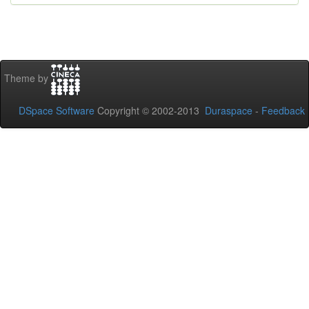
Theme by
DSpace Software
Copyright © 2002-2013
Duraspace
-
Feedback