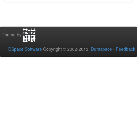
Theme by
DSpace Software
Copyright © 2002-2013
Duraspace
-
Feedback