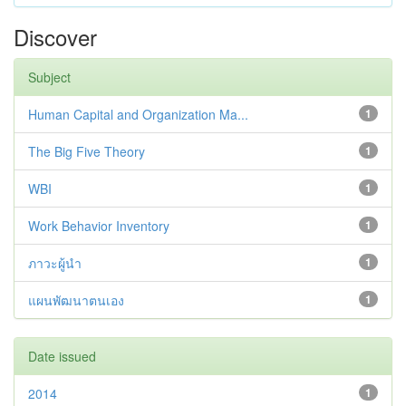
Discover
Subject
Human Capital and Organization Ma...
1
The Big Five Theory
1
WBI
1
Work Behavior Inventory
1
ภาวะผู้นำ
1
แผนพัฒนาตนเอง
1
Date issued
2014
1