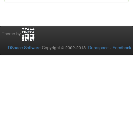
Theme by
DSpace Software
Copyright © 2002-2013
Duraspace
-
Feedback