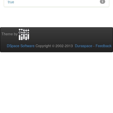
true
1
Theme by
DSpace Software
Copyright © 2002-2013
Duraspace
-
Feedback