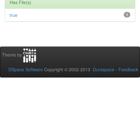
Has File(s)
true
1
Theme by
DSpace Software
Copyright © 2002-2013
Duraspace
-
Feedback