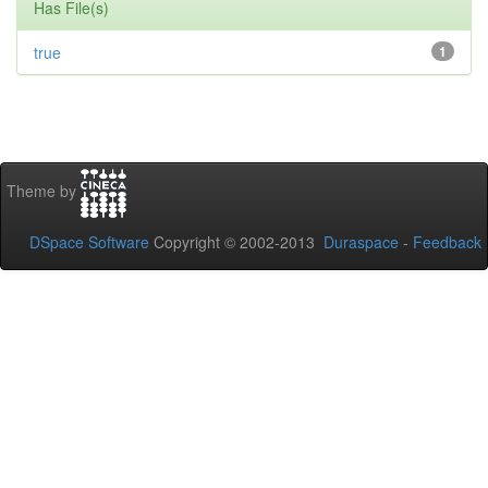
Has File(s)
true
1
Theme by
DSpace Software
Copyright © 2002-2013
Duraspace
-
Feedback