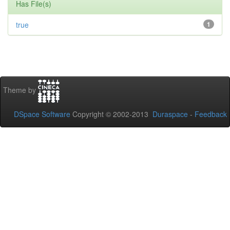
Has File(s)
true
1
Theme by
DSpace Software
Copyright © 2002-2013
Duraspace
-
Feedback