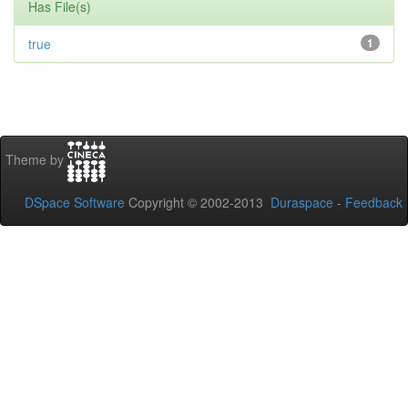
Has File(s)
true
1
Theme by
DSpace Software
Copyright © 2002-2013
Duraspace
-
Feedback