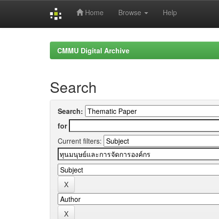
Home
Browse
Help
Skip
navigation
CMMU Digital Archive
Search
Search:
for
Current filters: