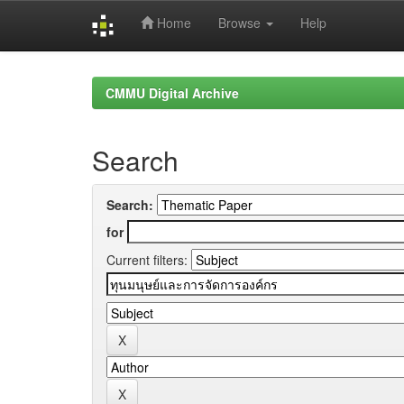
Home
Browse
Help
Skip
navigation
CMMU Digital Archive
Search
Search:
for
Current filters: