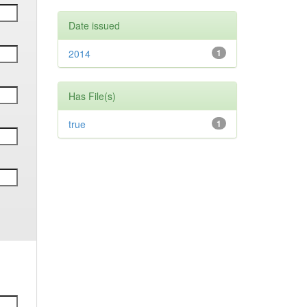
Date issued
2014
1
Has File(s)
true
1