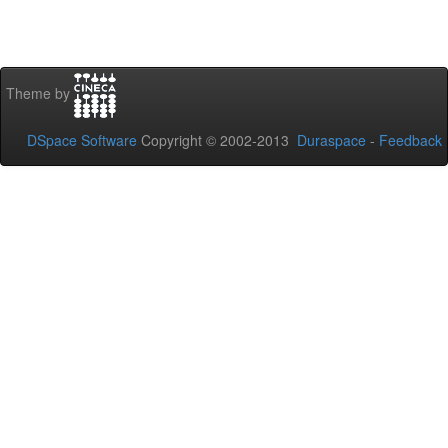
Theme by
DSpace Software
Copyright © 2002-2013
Duraspace
-
Feedback