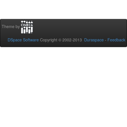
Theme by
DSpace Software
Copyright © 2002-2013
Duraspace
-
Feedback