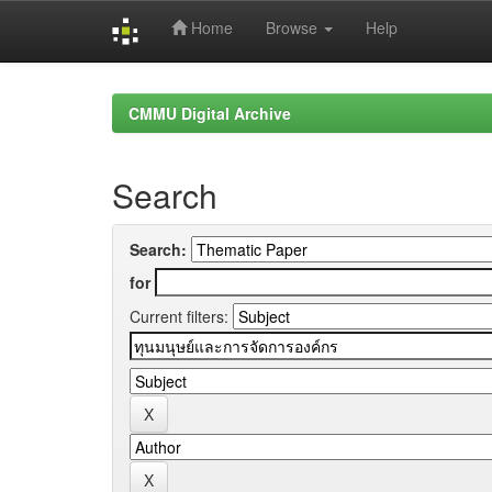
Home
Browse
Help
Skip
navigation
CMMU Digital Archive
Search
Search:
for
Current filters: