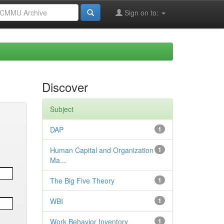
Sign on to:
Discover
Subject
DAP
1
Human Capital and Organization
1
Ma...
The Big Five Theory
1
WBI
1
Work Behavior Inventory
1