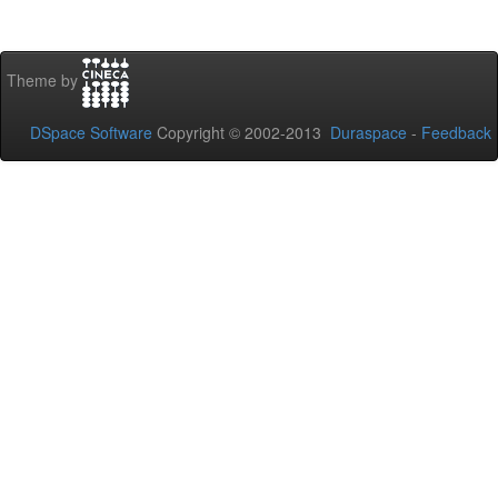
Theme by
DSpace Software
Copyright © 2002-2013
Duraspace
-
Feedback