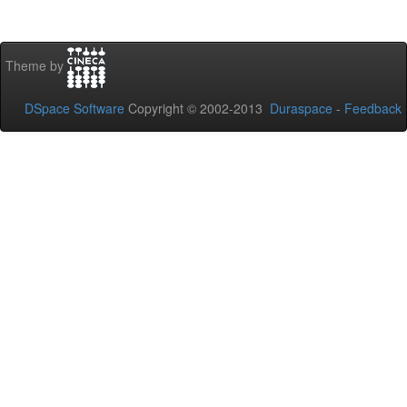
Theme by
DSpace Software
Copyright © 2002-2013
Duraspace
-
Feedback