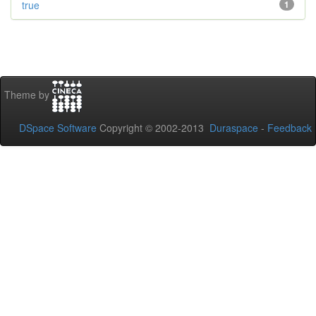
true
1
Theme by
DSpace Software
Copyright © 2002-2013
Duraspace
-
Feedback