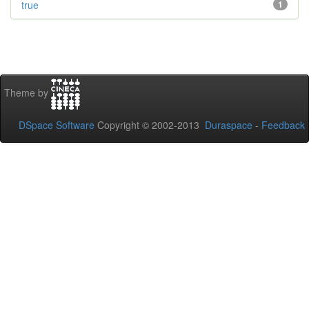
true
1
Theme by
DSpace Software
Copyright © 2002-2013
Duraspace
-
Feedback