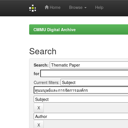
Home
Browse
Help
Skip
navigation
CMMU Digital Archive
Search
Search:
for
Current filters: