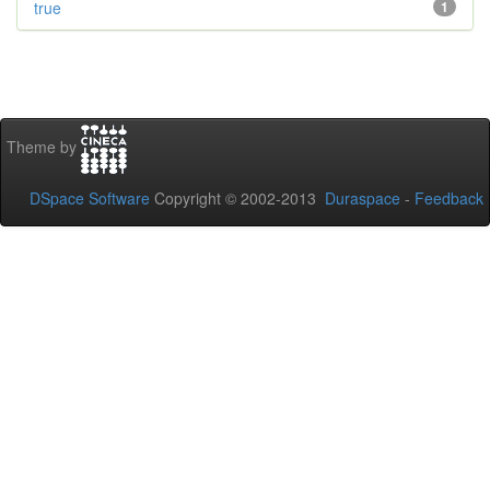
true
1
Theme by
DSpace Software
Copyright © 2002-2013
Duraspace
-
Feedback