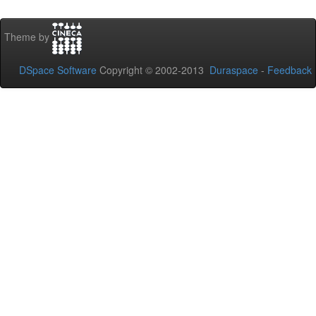
Theme by
DSpace Software
Copyright © 2002-2013
Duraspace
-
Feedback