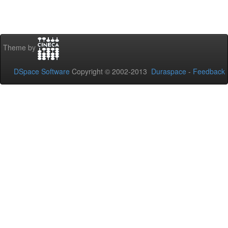
Theme by
DSpace Software
Copyright © 2002-2013
Duraspace
-
Feedback