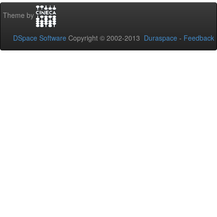
Theme by
DSpace Software
Copyright © 2002-2013
Duraspace
-
Feedback