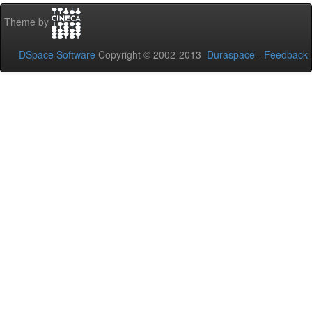
Theme by
DSpace Software
Copyright © 2002-2013
Duraspace
-
Feedback