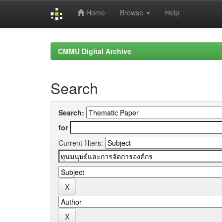
Home
Browse
Help
Skip
navigation
CMMU Digital Archive
Search
Search:
for
Current filters: