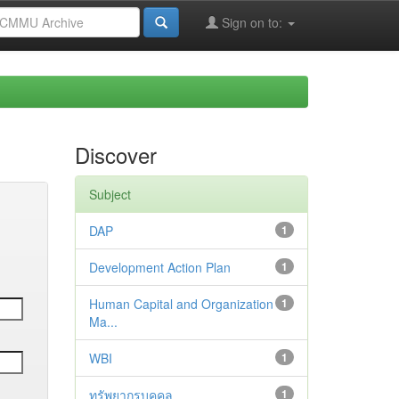
Sign on to:
Discover
Subject
DAP
1
Development Action Plan
1
Human Capital and Organization
1
Ma...
WBI
1
ทรัพยากรบุคคล
1