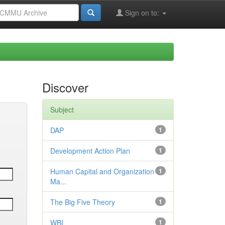
Sign on to:
Discover
Subject
DAP
1
Development Action Plan
1
Human Capital and Organization
1
Ma...
The Big Five Theory
1
WBI
1