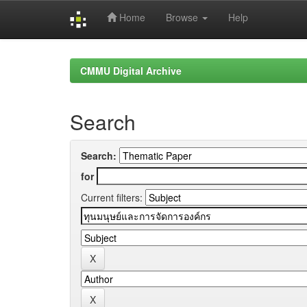
Home
Browse
Help
Skip
navigation
CMMU Digital Archive
Search
Search:
for
Current filters: