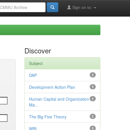
Sign on to:
Discover
Subject
DAP
1
Development Action Plan
1
Human Capital and Organization
1
Ma...
The Big Five Theory
1
WBI
1