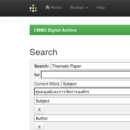
Home
Browse
Help
Skip
navigation
CMMU Digital Archive
Search
Search:
for
Current filters: