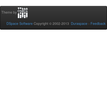
Theme by
DSpace Software
Copyright © 2002-2013
Duraspace
-
Feedback