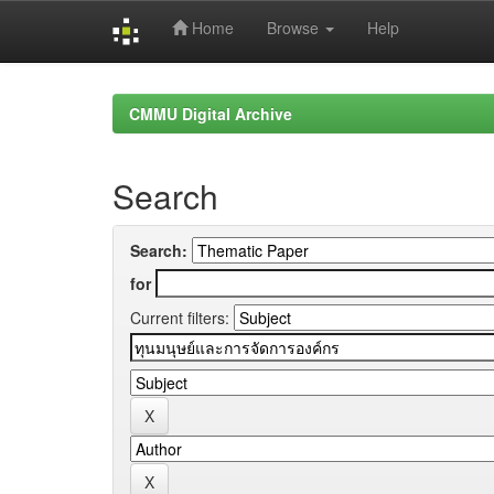
Home
Browse
Help
Skip
navigation
CMMU Digital Archive
Search
Search:
for
Current filters: