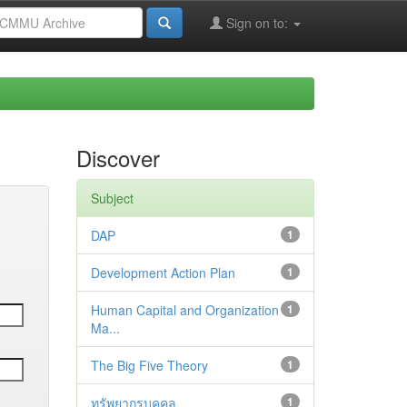
Sign on to:
Discover
Subject
DAP
1
Development Action Plan
1
Human Capital and Organization
1
Ma...
The Big Five Theory
1
ทรัพยากรบุคคล
1