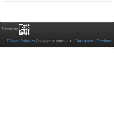
Theme by
DSpace Software
Copyright © 2002-2013
Duraspace
-
Feedback