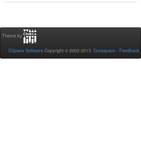
Theme by
DSpace Software
Copyright © 2002-2013
Duraspace
-
Feedback