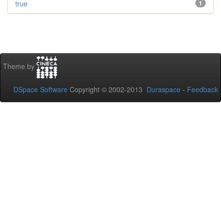
true
1
Theme by
DSpace Software
Copyright © 2002-2013
Duraspace
-
Feedback