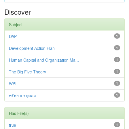
Discover
Subject
DAP
1
Development Action Plan
1
Human Capital and Organization Ma...
1
The Big Five Theory
1
WBI
1
ทรัพยากรบุคคล
1
Has File(s)
true
1