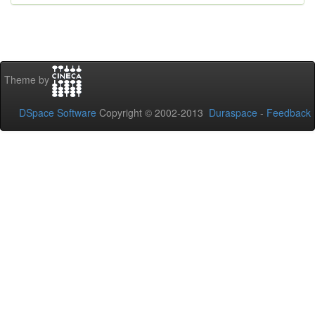
Theme by
DSpace Software
Copyright © 2002-2013
Duraspace
-
Feedback